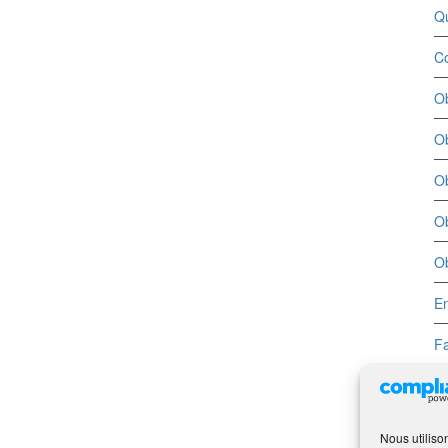
Q
Co
Ob
Ob
Ob
Ob
Ob
En
Fa
Nous utiliso