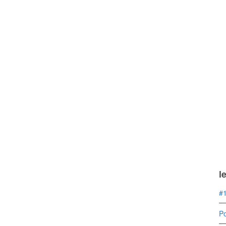
l
#1
Po