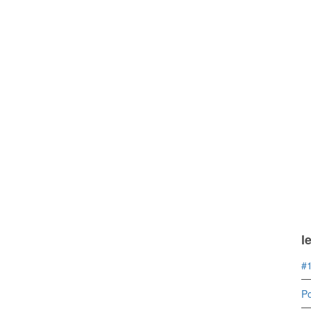
l
#1
Po