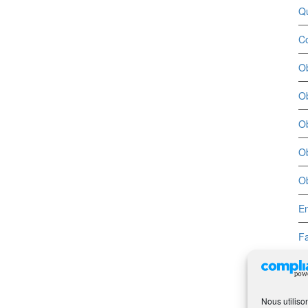
Q
Co
Ob
Ob
Ob
Ob
Ob
En
Fa
Nous utiliso