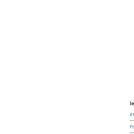
l
#1
Po