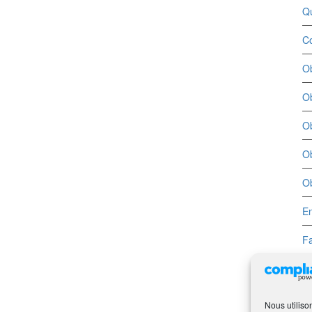
Q
Co
Ob
Ob
Ob
Ob
Ob
En
Fa
Nous utiliso