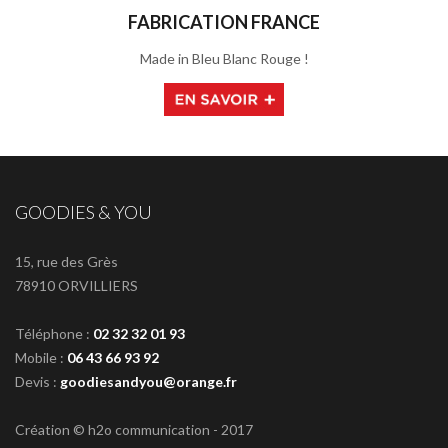
FABRICATION FRANCE
Made in Bleu Blanc Rouge !
GOODIES & YOU
15, rue des Grès
78910 ORVILLIERS
Téléphone :
02 32 32 01 93
Mobile :
06 43 66 93 92
Devis :
goodiesandyou@orange.fr
Création © h2o communication - 2017