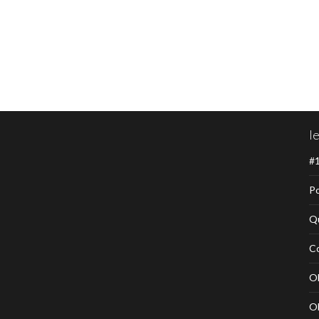
l
#1
Po
Q
C
Ob
Ob