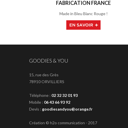
FABRICATION FRANCE
Made in Bleu Blanc Rouge !
GOODIES & YOU
15, rue des Grès
78910 ORVILLIERS
Téléphone :
02 32 32 01 93
Mobile :
06 43 66 93 92
Devis :
goodiesandyou@orange.fr
Création © h2o communication - 2017