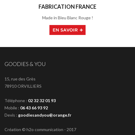
FABRICATION FRANCE
Made in Bleu Blanc Rouge !
GOODIES & YOU
15, rue des Grès
78910 ORVILLIERS
Téléphone :
02 32 32 01 93
Mobile :
06 43 66 93 92
Devis :
goodiesandyou@orange.fr
Création © h2o communication - 2017