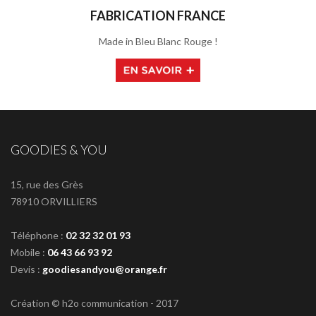
FABRICATION FRANCE
Made in Bleu Blanc Rouge !
GOODIES & YOU
15, rue des Grès
78910 ORVILLIERS
Téléphone :
02 32 32 01 93
Mobile :
06 43 66 93 92
Devis :
goodiesandyou@orange.fr
Création © h2o communication - 2017